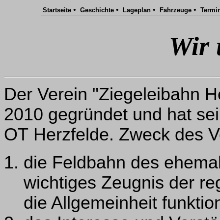
•
•
•
•
Startseite
Geschichte
Lageplan
Fahrzeuge
Termi
Wir 
Der Verein "Ziegeleibahn He
2010 gegründet und hat sei
OT Herzfelde. Zweck des Ve
die Feldbahn des ehemal
wichtiges Zeugnis der re
die Allgemeinheit funktio